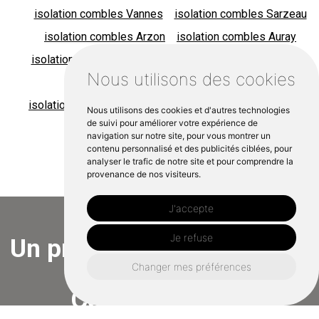
isolation combles Vannes
isolation combles Sarzeau
isolation combles Arzon
isolation combles Auray
isolation combles Damgan
isolation combles Locminé
Nous utilisons des cookies
isolation combles Muzillac
isolation combles Saint Nolff
isolation combles Ambon
Nous utilisons des cookies et d'autres technologies
de suivi pour améliorer votre expérience de
isolation combles Baden
navigation sur notre site, pour vous montrer un
contenu personnalisé et des publicités ciblées, pour
isolation combles Ile aux moines
analyser le trafic de notre site et pour comprendre la
provenance de nos visiteurs.
J'accepte
Je refuse
Un projet à Saint Gildas de
Rhys?
Changer mes préférences
Contactez nous