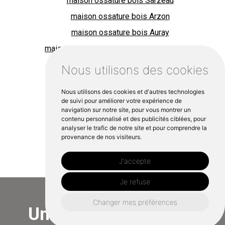
maison ossature bois Sarzeau
maison ossature bois Arzon
maison ossature bois Auray
maison ossature bois Saint Gildas de Rhys
maison ossature bois Damgan
Nous utilisons des cookies
maison ossature bois Muzillac
Nous utilisons des cookies et d'autres technologies
maison ossature bois Saint Nolff
de suivi pour améliorer votre expérience de
navigation sur notre site, pour vous montrer un
maison ossature bois Ambon
contenu personnalisé et des publicités ciblées, pour
maison ossature bois Baden
analyser le trafic de notre site et pour comprendre la
provenance de nos visiteurs.
maison ossature bois Ile aux Moines
J'accepte
Je refuse
Changer mes préférences
Un projet à Locminé?